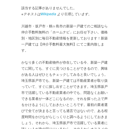
該当する記事がありませんでした。
※テキストは
Wikipedia
より引用しています。
川越市・坂戸市・鶴ヶ島市の新築一戸建てのご相談なら
仲介手数料無料の「ホームナビ」にお任せ下さい。価格
別・地区別に毎日不動産情報を更新しております！新築
一戸建ては【仲介手数料最大無料】にてご案内致しま
す。
かなり多くの不動産物件が存在している今、新築一戸建
てに関しても、すぐに見つけることができるので、興味
がある人はぜひともチェックしてみると良いでしょう。
埼玉県坂戸市でも、新築一戸建ては不動産業者が取り扱
っていて、すぐに探し出すことができます。埼玉県坂戸
市で活躍している不動産業者の中でも、問題なくお願い
できる業者が一体どこになるのか、それを探った上で声
をかけるようにしておきたいところです。最初の業者選
びで全てが決まると言っても過言ではないので、ある程
度時間をかけながらじっくりと調べるようにしておきま
しょう。それから、埼玉県坂戸市で活躍している業者に
詳しい人が身の回りにいるなら、その人からオススメの