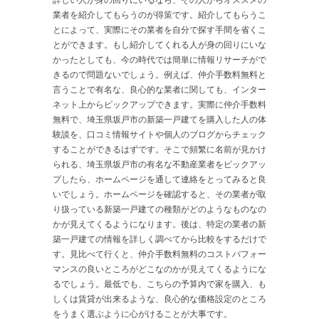
業者を紹介してもらうのが得策です。紹介してもらうこ
とによって、実際にその業者を自分で探す手間を省くこ
とができます。もし紹介してくれる人が身の回りにいな
かったとしても、今の時代では簡単に情報リサーチがで
きるので問題ないでしょう。例えば、仲介手数料無料と
言うことで有名な、良心的な業者に関しても、インター
ネット上からピックアップできます。実際に仲介手数料
無料で、埼玉県坂戸市の新築一戸建てを購入した人の体
験談を、口コミ情報サイトや個人のブログからチェック
することができるはずです。そこで頻繁に名前が見かけ
られる、埼玉県坂戸市の有名な不動産業者をピックアッ
プしたら、ホームページを通して連絡をとってみると良
いでしょう。ホームページを確認すると、その業者が取
り扱っている新築一戸建ての種類がどのようなものなの
かが見えてくるようになります。後は、特定の業者の新
築一戸建ての情報を詳しく調べてから比較をするだけで
す。見比べて行くと、仲介手数料無料のコストパフォー
マンスの良いところがどこなのかが見えてくるようにな
るでしょう。最低でも、こちらの予算内で家を購入、も
しくは賃貸が出来るような、良心的な価格設定のところ
をうまく選ぶように心がけることが大事です。