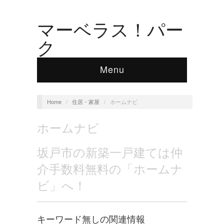
マーベラス！パー
ク
Menu
Home
/
住居・家屋
/
ホームナビ
ホームナビ
坂戸市の新築一戸建ては仲
介手数料無料の「ホームナ
ビ」へ！
キーワード無しの関連情報