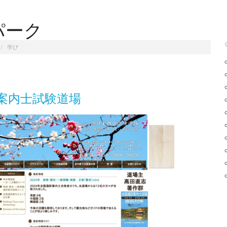
パーク
/
学び
案内士試験道場