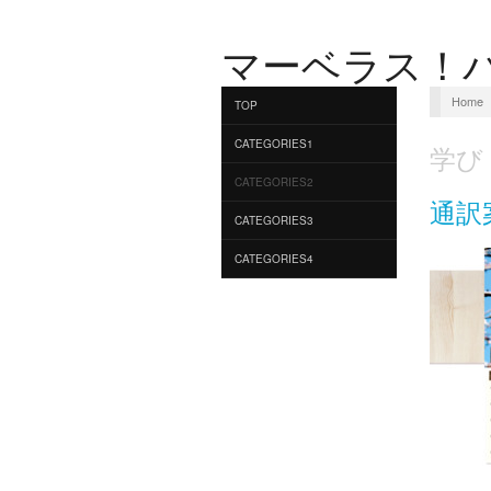
マーベラス！
Home
TOP
CATEGORIES1
学び
CATEGORIES2
通訳
CATEGORIES3
CATEGORIES4