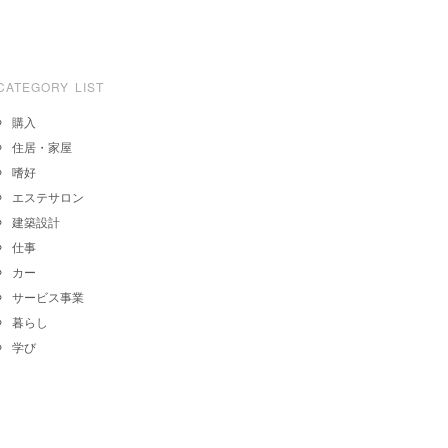
CATEGORY LIST
購入
住居・家屋
嗜好
エステサロン
建築設計
仕事
カー
サービス事業
暮らし
学び