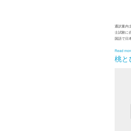
通訳案内
士試験に
国語で日
Read mor
桃と