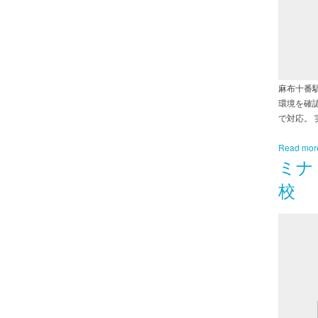
麻布十番
環境を確
で対応。
Read mor
ミナ
校