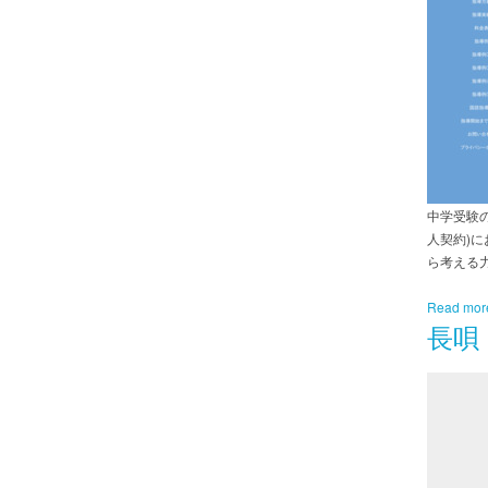
中学受験
人契約)
ら考える
Read mor
長唄