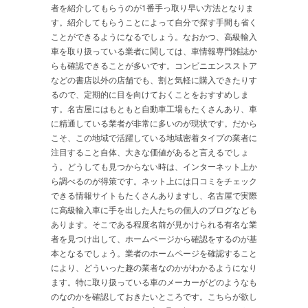
者を紹介してもらうのが1番手っ取り早い方法となりま
す。紹介してもらうことによって自分で探す手間も省く
ことができるようになるでしょう。なおかつ、高級輸入
車を取り扱っている業者に関しては、車情報専門雑誌か
らも確認できることが多いです。コンビニエンスストア
などの書店以外の店舗でも、割と気軽に購入できたりす
るので、定期的に目を向けておくことをおすすめしま
す。名古屋にはもともと自動車工場もたくさんあり、車
に精通している業者が非常に多いのが現状です。だから
こそ、この地域で活躍している地域密着タイプの業者に
注目すること自体、大きな価値があると言えるでしょ
う。どうしても見つからない時は、インターネット上か
ら調べるのが得策です。ネット上には口コミをチェック
できる情報サイトもたくさんありますし、名古屋で実際
に高級輸入車に手を出した人たちの個人のブログなども
あります。そこである程度名前が見かけられる有名な業
者を見つけ出して、ホームページから確認をするのが基
本となるでしょう。業者のホームページを確認すること
により、どういった趣の業者なのかがわかるようになり
ます。特に取り扱っている車のメーカーがどのようなも
のなのかを確認しておきたいところです。こちらが欲し