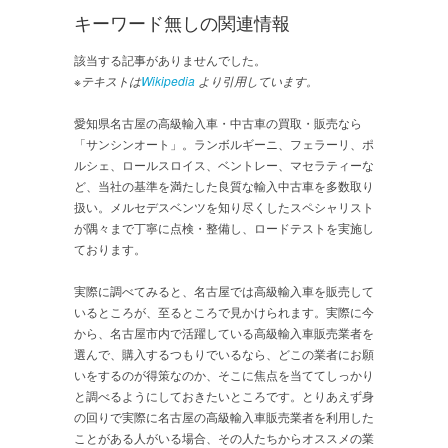
キーワード無しの関連情報
該当する記事がありませんでした。
※テキストは
Wikipedia
より引用しています。
愛知県名古屋の高級輸入車・中古車の買取・販売なら
「サンシンオート」。ランボルギーニ、フェラーリ、ポ
ルシェ、ロールスロイス、ベントレー、マセラティーな
ど、当社の基準を満たした良質な輸入中古車を多数取り
扱い。メルセデスベンツを知り尽くしたスペシャリスト
が隅々まで丁寧に点検・整備し、ロードテストを実施し
ております。
実際に調べてみると、名古屋では高級輸入車を販売して
いるところが、至るところで見かけられます。実際に今
から、名古屋市内で活躍している高級輸入車販売業者を
選んで、購入するつもりでいるなら、どこの業者にお願
いをするのが得策なのか、そこに焦点を当ててしっかり
と調べるようにしておきたいところです。とりあえず身
の回りで実際に名古屋の高級輸入車販売業者を利用した
ことがある人がいる場合、その人たちからオススメの業