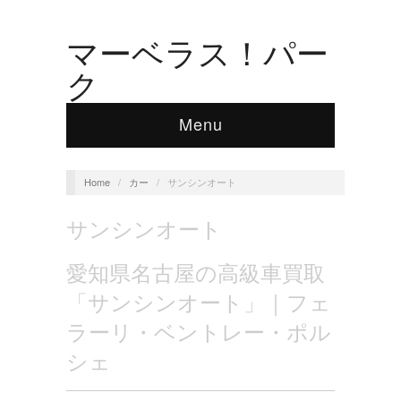
マーベラス！パー
ク
Menu
Home
/
カー
/
サンシンオート
サンシンオート
愛知県名古屋の高級車買取
「サンシンオート」｜フェ
ラーリ・ベントレー・ポル
シェ