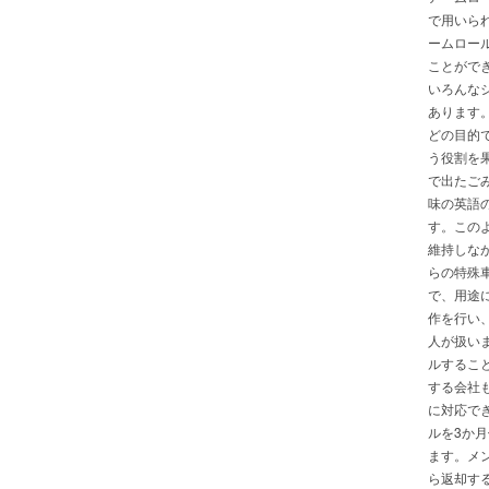
で用いら
ームロー
ことがで
いろんな
あります
どの目的
う役割を
で出たご
味の英語
す。この
維持しな
らの特殊
で、用途
作を行い
人が扱い
ルするこ
する会社
に対応で
ルを3か
ます。メ
ら返却す