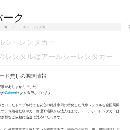
パーク
/
カー
/
アールシーレンタカー
ルシーレンタカー
のレンタルはアールシーレンタカー
ード無しの関連情報
記事がありませんでした。
は
Wikipedia
より引用しています。
障といったトラブル時でも安心の特殊車両に特化した代車レンタルを全国展開
ます。保険会社様やカー修理工場様から法人様まで、アールシーレンタカーは
の多様なご依頼に迅速に対応いたします。
ールは産業業界で活躍している特殊車両で、物流の倉庫や工場、建築現場など