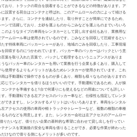
れており、トラックの荷台を脱着することができるなどの特徴があります。ア
ルに設置する荷台はコンテナと呼ばれ、このアームロールの力によって傾ける
きます。さらに、コンテナを連結したり、取り外すことが簡単にできるため、
シーンで活躍しており、土砂を運ぶものからごみなどを運ぶものまでいろいろ
。このようなタイプの車両をレンタカーとして貸し出す会社もあり、業務用な
でアームロール車は使用されているのです。ごみなどを回収して圧縮するとい
果たす特殊車両にパッカーシャーがあり、地域のごみを回収したり、工事現場
みを回収するのにつかわれています。パッカー車のパッカーはパックという意
の言葉を取り入れた言葉で、パックして処理するというニュアンスがありま
ようなパッカー車のレンタカーを用いて業務を行う企業も多くあり、購入して
がら使用するよりもメリットがあるためレンタカーが使用されています。これ
車両は手動運転で操作できるものが多くあり、種類も様々なものがありますの
に応じてレンタカーを借りるほうがいいのです。手動運転であるため、人が操
、コンテナを準備すると1台で何通りにも使えるなどの用途についても詳しい
ます。手動運転できる左アクセスのパッカー車など、仕様性も指定してレンタ
とができますし、レンタルするメリットはいろいろあります。車両をレンタル
も左アクセスの使用の車両や軽トラックやトレーラーなど、複数の種類の車種
きるものなどを用意します。また、レンタカー会社は左アクセスのアームロー
月借りたいなど、借りたい企業の基幹的な希望に合わせて貸し出しを行ってい
ンテナンスを実施後の安全な車両を借りることができ、必要な作業が終わった
るだけなので借りる側にもメリットが多いのです。