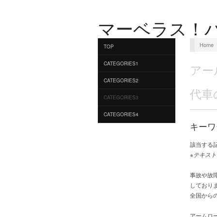
マーベラス！
Home
TOP
CATEGORIES1
アー
CATEGORIES2
代車
CATEGORIES3
CATEGORIES4
キーワ
該当する
※テキスト
事故や故
しており
全国から
アームロ