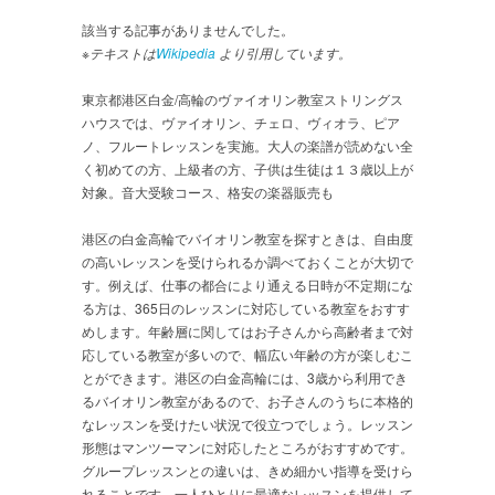
該当する記事がありませんでした。
※テキストは
Wikipedia
より引用しています。
東京都港区白金/高輪のヴァイオリン教室ストリングス
ハウスでは、ヴァイオリン、チェロ、ヴィオラ、ピア
ノ、フルートレッスンを実施。大人の楽譜が読めない全
く初めての方、上級者の方、子供は生徒は１３歳以上が
対象。音大受験コース、格安の楽器販売も
港区の白金高輪でバイオリン教室を探すときは、自由度
の高いレッスンを受けられるか調べておくことが大切で
す。例えば、仕事の都合により通える日時が不定期にな
る方は、365日のレッスンに対応している教室をおすす
めします。年齢層に関してはお子さんから高齢者まで対
応している教室が多いので、幅広い年齢の方が楽しむこ
とができます。港区の白金高輪には、3歳から利用でき
るバイオリン教室があるので、お子さんのうちに本格的
なレッスンを受けたい状況で役立つでしょう。レッスン
形態はマンツーマンに対応したところがおすすめです。
グループレッスンとの違いは、きめ細かい指導を受けら
れることです。一人ひとりに最適なレッスンを提供して