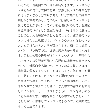
いるので、短期間での上達が期待できます。レッスンは
時間と質の両立が大切であり、漠然と長時間の練習をす
ればうまくなるとは限りません。いかに集中して練習に
臨むかが重要であり、そのためには楽しんでレッスンを
受けることがポイントです。初心者に対応している港区
白金高輪のバイオリン教室ならば、バイオリンに触れた
ことのない人も練習を楽しめるでしょう。弦楽器のレッ
スンに特化した教室では、ヴィオラやチェロなどのレッ
スンを受けられるところが目立ちます。初心者に対応し
たバイオリン教室では、楽譜の読み方から教えてくれま
す。音楽の知識や経験がほとんどない人でも、基礎から
バイオリンの学習が可能で、段階的に上級者を目指せる
のです。港区白金高輪でバイオリン教室を探すときは、
講師陣の質もチェックしておきましょう。初心者にも優
しく教えてくれる、ヒアリングを重ねながら一人ひとり
に最適な指導をしてくれる、といった講師陣のいるバイ
オリン教室を選んでください。また教室の雰囲気も大切
なポイントで、リラックスしながらレッスンを楽しめる
ことが重要です。閑静な場所にある教室が好ましく、こ
うした教室は集中してレッスンできるので、短期間で効
率よく上達できます。