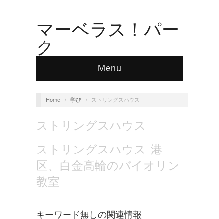
マーベラス！パー
ク
Menu
Home
/
学び
/
ストリングスハウス
ストリングスハウス
ストリングスハウス 港
区、白金高輪のバイオリン
教室
キーワード無しの関連情報