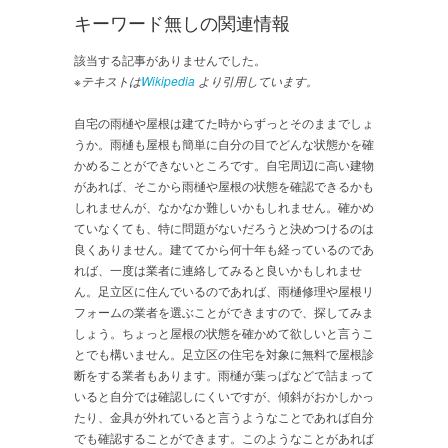
キーワード無しの関連情報
該当する記事がありませんでした。
※テキストは
Wikipedia
より引用しています。
自宅の雨樋や屋根は建てた時からずっとそのままでしょ
うか。雨樋も屋根も簡単に自分の目でどんな状態かを確
かめることができないところです。自宅周辺に高い建物
があれば、そこから雨樋や屋根の状態を確認できるかも
しれませんが、なかなか難しいかもしれません。確かめ
ていなくても、特に問題がないだろうと決めつけるのは
良くありません。建ててから何十年も経っているのであ
れば、一度は業者に連絡してみると良いかもしれませ
ん。足立区に住んでいるのであれば、雨樋修理や屋根リ
フォームの業者を選ぶことができますので、探してみま
しょう。ちょっと屋根の状態を確かめて欲しいと言うこ
とでも構いません。足立区の住宅を対象に無料で屋根診
断をする業者もあります。雨樋が葉っぱなどで詰まって
いると自分では確認しにくいですが、傾斜がおかしかっ
たり、金具が外れていると言うようなことであれば自分
でも確認することができます。このようなことがあれば