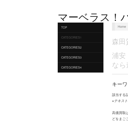
マーベラス！
Home
TOP
CATEGORIES1
森田
CATEGORIES2
浦安
CATEGORIES3
なら
CATEGORIES4
キーワ
該当する
※テキスト
高価買取
どをまご