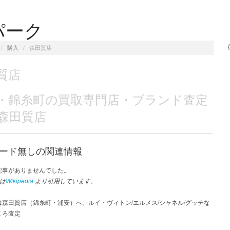
パーク
/
購入
/
森田質店
質店
・錦糸町の買取専門店・ブランド査定
森田質店
ード無しの関連情報
記事がありませんでした。
は
Wikipedia
より引用しています。
は森田質店（錦糸町・浦安）へ、ルイ・ヴィトン/エルメス/シャネル/グッチな
ころ査定