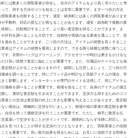
糸町には数多くの買取業者が存在し、自分のアイテムをより高く売りたいと考
とって、得する方法やコツを知ることは非常に重要です。まず一つ目の方法
の買取業者を比較することです。浦安・錦糸町には多くの買取業者があります
額や手数料、対応の質などが異なることがあります。浦安・錦糸町で複数の業
を依頼し、比較検討することで、より高い査定額を得ることができます。ま
ミや評判を調べることも大切です。信頼性や実績のある業者を選ぶことで、安
引を進めることができます。二つ目の方法は、アイテムの状態を良くすること
取業者はアイテムの状態を重視しますので、できる限り綺麗な状態に保つこと
トです。衣類やバッグはクリーニング、アクセサリーや時計は磨きをかけるな
るだけ良い状態で査定に臨むことが重要です。また、付属品やケースなども揃
と査定額が上がることがありますので、細部にも注意しましょう。三つ目の方
場価値を調べることです。特にブランド品や時計など高額アイテムの場合、市
大きく影響します。インターネットや専門のサイトを活用して、同じアイテム
取引価格を調べることが重要です。相場を知ることで、自身のアイテムの適正
把握し、適切な査定額を引き出すことができます。交渉力も得するためのコツ
取業者との交渉は査定額の向上に大きな影響を与えることがあります。査定額
きない場合は、積極的に交渉を行いましょう。相場や他の業者の査定額を参考
ら、自信を持って価格交渉を行うことが重要です。ただし、相手に敬意を払
な言葉遣いで交渉することがポイントです。感情的にならず冷静に対応し、お
協点を見つけることが得する交渉のコツとなります。また、買取業者との信頼
くことも重要です。良い取引結果を得るためには、お互いに信頼できる関係を