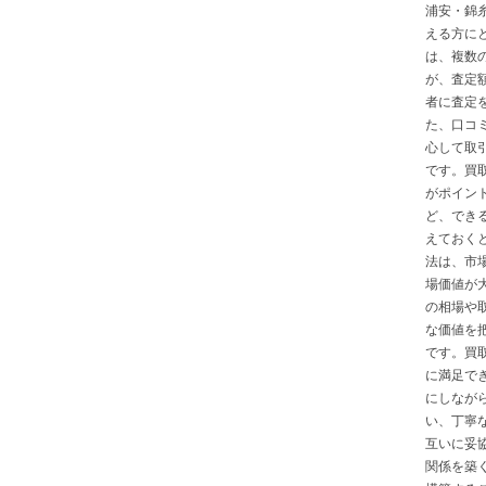
浦安・錦
える方に
は、複数
が、査定
者に査定
た、口コ
心して取
です。買
がポイン
ど、でき
えておく
法は、市
場価値が
の相場や
な価値を
です。買
に満足で
にしなが
い、丁寧
互いに妥
関係を築